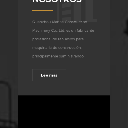
Quanzhou Manba Construction
Machinery Co., Ltd. es un fabricante
profesional de repuestos para
maquinaria de construcción,
principalmente suministrando
pasador de cuchara&bushing,
cadena de orugas, rodillos, tornillos
Lee mas
y tuercas y otros componentes de
precisión. "Calidad y servicio -
Orientado" es el principio constante
y la directriz de Manba. Con un
equipo de trabajadores
experimentados y máquinas de