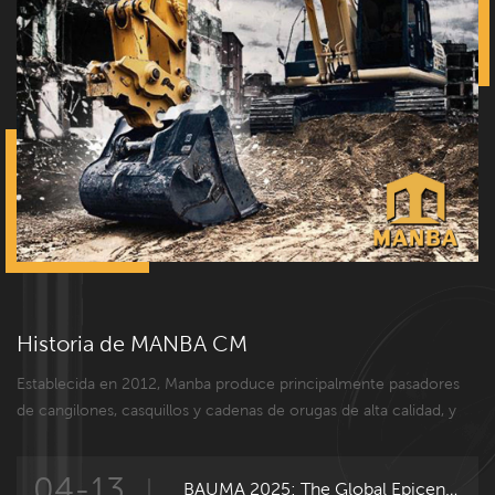
No dude en contactarnos si tiene
alguna consulta.
Historia de MANBA CM
Establecida en 2012, Manba produce principalmente pasadores
de cangilones, casquillos y cadenas de orugas de alta calidad, y
proporciona una serie de soluciones para los usuarios finales. En
2012, se compraron tornos CNC y máquinas perforadoras de
04-13
BAUMA 2025: The Global Epicenter of Construction and Engineering Innovation
mesa para tornear y perforar pasadores y bujes de cuchara. En