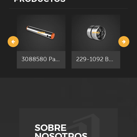
todo tipo con Grado 12.9.
CR5952 / 46, 176-4871 Conjunto de cadena de oruga Caterpillar 312EL S&G
3088580 Pasador del cucharón Hitachi ZX200-1 ZX200-3
229-1092 Bujes del cucharón Caterpillar 312C 312D
SOBRE
NOSOTROS