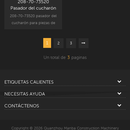
208-70-73520
Pasador del cucharón
Komatsu PC400-7
208-70-73520 pasador del
cucharón para piezas de
componentes de
accesorios de excavadoras
1
2
3
Komatsu, repuesto de
piezas de repuesto PC400-
Un total de
3
paginas
7.
ETIQUETAS CALIENTES
NECESITAS AYUDA
CONTÁCTENOS
Copyright © 2026 Quanzhou Manba Construction Machinery