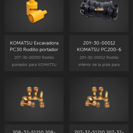
KOMATSU Excavadora
20Y-30-00012
PC30 Rodillo portador
KOMATSU PC200-6
20T-30-00050
Rodillo inferior de la
20T-30-00050 Rodillo
20Y-30-00012 Rodillo
pista
portador para KOMATSU
inferior de la pista para
Piezas de componentes
Komatsu Piezas de
para el tren de aterrizaje
componentes para el tren
excavador, KOMATSU PC30
de aterrizaje excavador,
Pieza de repuesto
KOMATSU PC200-6 Pieza
Reemplazo.
de repuesto Reemplazo.
208-32-51210 208-
207-32-51210 207-32-