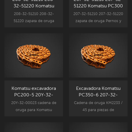
32-51220 Komatsu
51220 Komatsu PC300
PC400 zapata para
zapata para excavadora
208-32-51210 208-32-
207-32-51210 207-32-51220
excavadora Pernos y
Pernos y tuercas
51220 zapata de oruga
zapata de oruga Pernos y
tuercas reemplazo
reemplazo
Pernos y tuercas para
tuercas para Komatsu
Komatsu componentes del
componentes del tren de
tren de rodaje de la
rodaje de la excavadora,
excavadora, se adapta a la
para excavadoras PC300
excavadora P4300 modelo.
modelo.
Komatsu excavadora
Excavadora Komatsu
PC200-5 20Y-32-
PC350-6 207-32-
00023 enlace de pista
00300 Conjunto de
20Y-32-00023 cadena de
Cadena de oruga KM2233 /
Ensamblaje KM2561 /
enlace de pista
oruga para Komatsu
45 para piezas de
49
KM2233 / 45
componentes del tren de
componentes del tren de
aterrizaje de la excavadora,
rodaje de la excavadora
PC200 nuevo Mercado de
Komatsu, PC350-6 Nueva