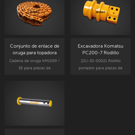
accesorios recambio.
pieza de repuesto del
mercado de accesorios.
Conjunto de enlace de
Excavadora Komatsu
oruga para topadora
PC200-7 Rodillo
Komatsu D80F-18 -
portador 22U-30-
Cadena de oruga KM1099 /
22U-30-00021 Rodillo
KM1099 / 38
00021
38 para piezas de
portador para piezas de
componentes del tren de
componentes del tren de
rodaje de la topadora
rodaje de excavadoras
Komatsu, reemplazo de la
Komatsu, reemplazo de
pieza de repuesto D80.
piezas de repuesto
Komatsu PC200-7.