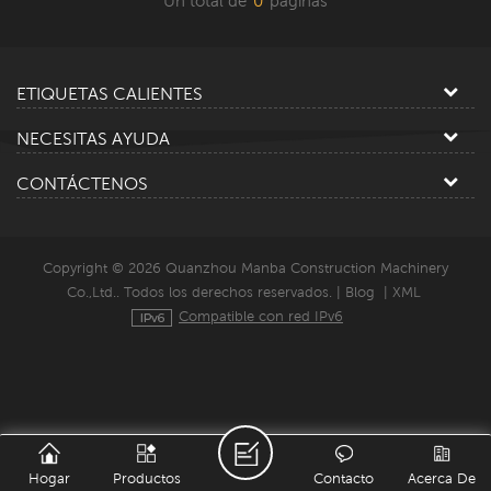
Un total de
0
paginas
ETIQUETAS CALIENTES
NECESITAS AYUDA
CONTÁCTENOS
Copyright © 2026 Quanzhou Manba Construction Machinery
Co.,Ltd.. Todos los derechos reservados. |
Blog
|
XML
Compatible con red IPv6
Hogar
Productos
Contacto
Acerca De