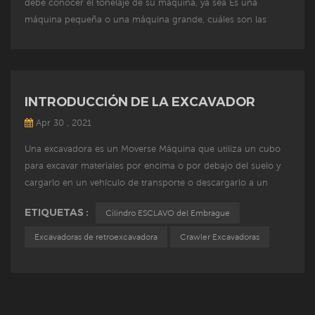
debe conocer el tonelaje de su máquina, ya sea Es una
máquina pequeña o una máquina grande, cuáles son las
condiciones de operación, ya sea Es para la minería o el
trabajo de tierras, para máquinas pequeñas y mejores
condiciones de operación, como Terracework, MANBA
recomienda que use los pasadores de cubos que se haya
INTRODUCCIÓN DE LA EXCAVADOR
procesado directa...
Apr 30 , 2021
Una excavadora es un Moverse Máquina que utiliza un cubo
para excavar materiales por encima o por debajo del suelo y
cargarlo en un vehículo de transporte o descargarlo a un
Stockyard. Los materiales excavados por la excavadora son
ETIQUETAS :
Cilindro ESCLAVO del Embrague
principalmente el suelo, el carbón, el limo y el pre-suelto suelo
y rocas. Desde la perspectiva del desarrollo de la maquinaria
Excavadoras de retroexcavadora
Crawler Excavadoras
de construcción en los últimos años, el ...