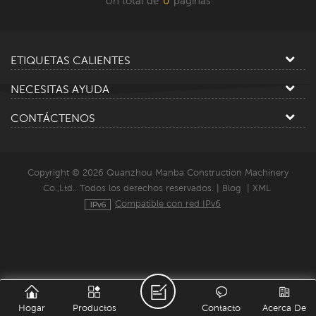
Un total de
0
paginas
ETIQUETAS CALIENTES
NECESITAS AYUDA
CONTÁCTENOS
Copyright © 2026 Quanzhou Manba Construction Machinery
Co.,Ltd.. Todos los derechos reservados. |
Blog
|
XML
Compatible con red IPv6
Hogar
Productos
Contacto
Acerca De