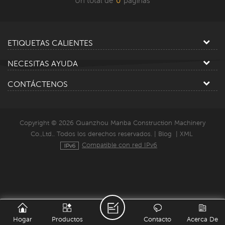
Un total de
0
paginas
ETIQUETAS CALIENTES
NECESITAS AYUDA
CONTÁCTENOS
Copyright © 2026 Quanzhou Manba Construction Machinery
Co.,Ltd.. Todos los derechos reservados. |
Blog
|
XML
Compatible con red IPv6
Hogar
Productos
Contacto
Acerca De