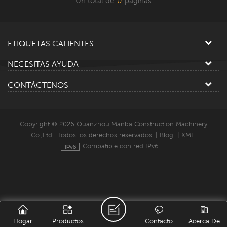
Un total de
0
paginas
ETIQUETAS CALIENTES
NECESITAS AYUDA
CONTÁCTENOS
Copyright © 2026 Quanzhou Manba Construction Machinery
Co.,Ltd.. Todos los derechos reservados. |
Blog
|
XML
Compatible con red IPv6
Hogar
Productos
Contacto
Acerca De