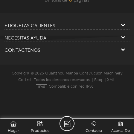
Un total de
0
paginas
ETIQUETAS CALIENTES
NECESITAS AYUDA
CONTÁCTENOS
Copyright © 2026 Quanzhou Manba Construction Machinery
Co.,Ltd.. Todos los derechos reservados. |
Blog
|
XML
Compatible con red IPv6
Hogar
Productos
Contacto
Acerca De