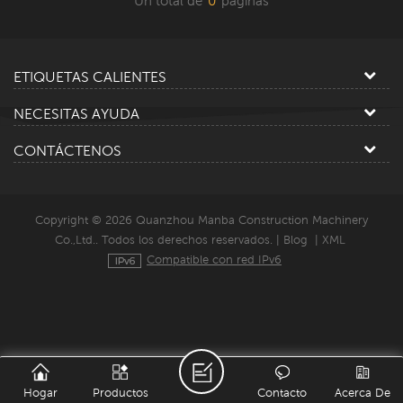
Un total de
0
paginas
ETIQUETAS CALIENTES
NECESITAS AYUDA
CONTÁCTENOS
Copyright © 2026 Quanzhou Manba Construction Machinery
Co.,Ltd.. Todos los derechos reservados. |
Blog
|
XML
Compatible con red IPv6
Hogar
Productos
Contacto
Acerca De