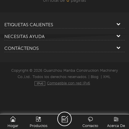
Un total de
0
paginas
ETIQUETAS CALIENTES
NECESITAS AYUDA
CONTÁCTENOS
Copyright © 2026 Quanzhou Manba Construction Machinery
Co.,Ltd.. Todos los derechos reservados. |
Blog
|
XML
Compatible con red IPv6
Hogar
Productos
Contacto
Acerca De