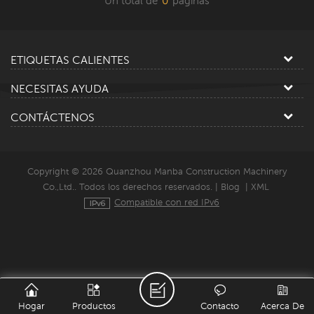
Un total de
0
paginas
ETIQUETAS CALIENTES
NECESITAS AYUDA
CONTÁCTENOS
Copyright © 2026 Quanzhou Manba Construction Machinery
Co.,Ltd.. Todos los derechos reservados. |
Blog
|
XML
Compatible con red IPv6
Hogar
Productos
Contacto
Acerca De