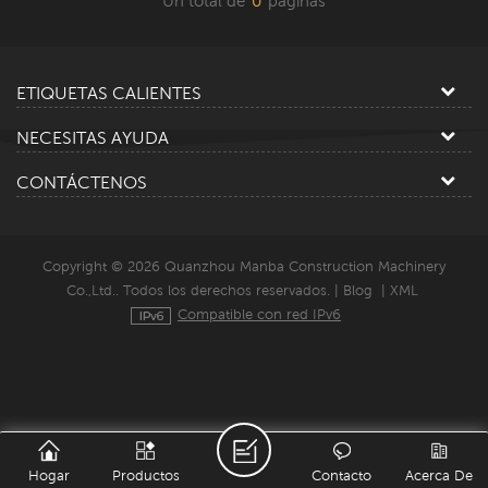
Un total de
0
paginas
ETIQUETAS CALIENTES
NECESITAS AYUDA
CONTÁCTENOS
Copyright © 2026 Quanzhou Manba Construction Machinery
Co.,Ltd.. Todos los derechos reservados. |
Blog
|
XML
Compatible con red IPv6
Hogar
Productos
Contacto
Acerca De