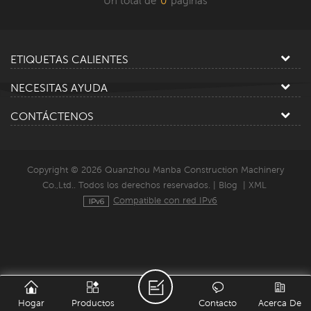
Un total de
0
paginas
ETIQUETAS CALIENTES
NECESITAS AYUDA
CONTÁCTENOS
Copyright © 2026 Quanzhou Manba Construction Machinery
Co.,Ltd.. Todos los derechos reservados. |
Blog
|
XML
Compatible con red IPv6
Hogar
Productos
Contacto
Acerca De