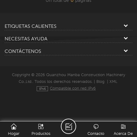
Un total de
0
paginas
ETIQUETAS CALIENTES
NECESITAS AYUDA
CONTÁCTENOS
Copyright © 2026 Quanzhou Manba Construction Machinery
Co.,Ltd.. Todos los derechos reservados. |
Blog
|
XML
Compatible con red IPv6
Hogar
Productos
Contacto
Acerca De