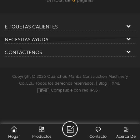
Un total de
0
paginas
ETIQUETAS CALIENTES
NECESITAS AYUDA
CONTÁCTENOS
Copyright © 2026 Quanzhou Manba Construction Machinery
Co.,Ltd.. Todos los derechos reservados. |
Blog
|
XML
Compatible con red IPv6
Hogar
Productos
Contacto
Acerca De