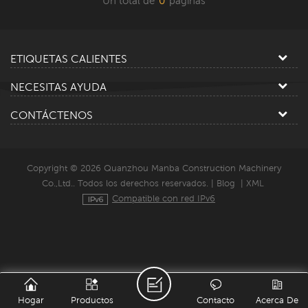
Un total de
0
paginas
ETIQUETAS CALIENTES
NECESITAS AYUDA
CONTÁCTENOS
Copyright © 2026 Quanzhou Manba Construction Machinery
Co.,Ltd.. Todos los derechos reservados. |
Blog
|
XML
Compatible con red IPv6
Hogar
Productos
Contacto
Acerca De