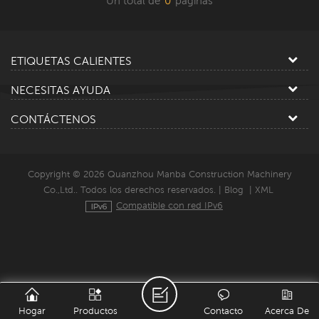
Un total de
0
paginas
ETIQUETAS CALIENTES
NECESITAS AYUDA
CONTÁCTENOS
Copyright © 2026 Quanzhou Manba Construction Machinery
Co.,Ltd.. Todos los derechos reservados. |
Blog
|
XML
Compatible con red IPv6
Hogar
Productos
Contacto
Acerca De