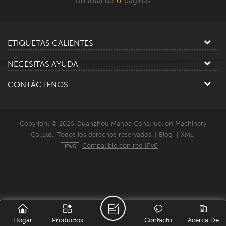
Un total de
0
paginas
ETIQUETAS CALIENTES
NECESITAS AYUDA
CONTÁCTENOS
Copyright © 2026 Quanzhou Manba Construction Machinery
Co.,Ltd.. Todos los derechos reservados. |
Blog
|
XML
Compatible con red IPv6
Hogar
Productos
Contacto
Acerca De