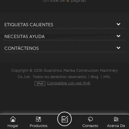
Un total de
0
paginas
ETIQUETAS CALIENTES
NECESITAS AYUDA
CONTÁCTENOS
Copyright © 2026 Quanzhou Manba Construction Machinery
Co.,Ltd.. Todos los derechos reservados. |
Blog
|
XML
Compatible con red IPv6
Hogar
Productos
Contacto
Acerca De