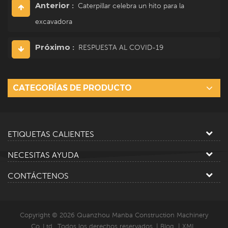
Anterior :
Caterpillar celebra un hito para la
excavadora
Próximo :
RESPUESTA AL COVID-19
CATEGORÍAS DE PRODUCTO
ETIQUETAS CALIENTES
NECESITAS AYUDA
CONTÁCTENOS
Copyright © 2026 Quanzhou Manba Construction Machinery
Co.,Ltd.. Todos los derechos reservados. |
Blog
|
XML