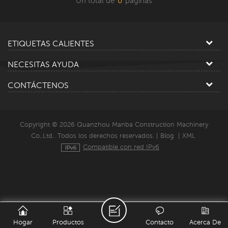
Un total de
0
paginas
ETIQUETAS CALIENTES
NECESITAS AYUDA
CONTÁCTENOS
Copyright © 2026 Quanzhou Manba Construction Machinery
Co.,Ltd.. Todos los derechos reservados. |
Blog
|
XML
Compatible con red IPv6
Hogar
Productos
Contacto
Acerca De