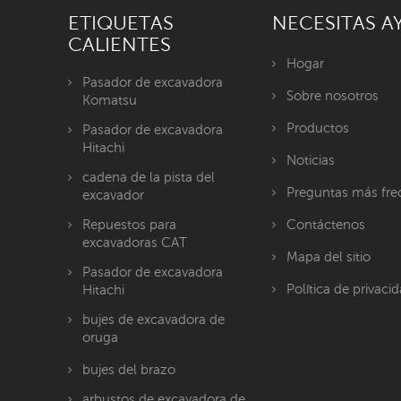
ETIQUETAS
NECESITAS A
CALIENTES
Hogar
Pasador de excavadora
Sobre nosotros
Komatsu
Productos
Pasador de excavadora
Hitachi
Noticias
cadena de la pista del
Preguntas más fre
excavador
Repuestos para
Contáctenos
excavadoras CAT
Mapa del sitio
Pasador de excavadora
Política de privaci
Hitachi
bujes de excavadora de
oruga
bujes del brazo
arbustos de excavadora de