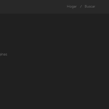
Hogar
Buscar
/
inas