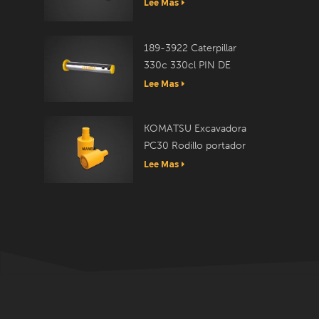
Lee Mas
189-3922 Caterpillar
330c 330cl PIN DE
ENLACE
Lee Mas
KOMATSU Excavadora
PC30 Rodillo portador
20T-30-00050
Lee Mas