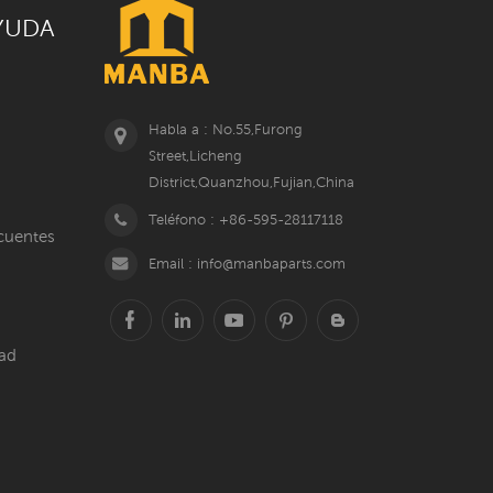
YUDA
Habla a : No.55,Furong
Street,Licheng
District,Quanzhou,Fujian,China
Teléfono : +86-595-28117118
cuentes
Email : info@manbaparts.com
dad