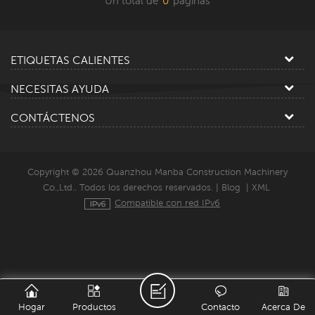
Un total de
0
paginas
ETIQUETAS CALIENTES
NECESITAS AYUDA
CONTÁCTENOS
Copyright © 2026 Quanzhou Manba Construction Machinery
Co.,Ltd.. Todos los derechos reservados. |
Blog
|
XML
Compatible con red IPv6
Hogar
Productos
Contacto
Acerca De