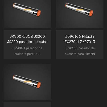
Mercado de accesorios
Mercado de accesorios
recambio.
recambio.
JRV0071 JCB JS200
3090166 Hitachi
JS220 pasador de cubo
ZX270-1 ZX270-3
pasador de cubo
JRV0071 pasador de
3090166 pasador de
cuchara para JCB
cuchara para Hitachi
componentes de
componentes de
accesorios de excavadora,
accesorios de excavadora,
JS200 JS210 JS220 nuevo
ZX270-1 ZX270-3 nuevo
Mercado de accesorios
Mercado de accesorios
recambio.
recambio.