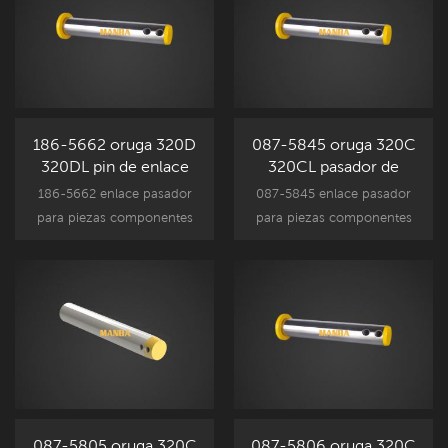
186-5662 oruga 320D
087-5845 oruga 320C
320DL pin de enlace
320CL pasador de
enlace
186-5662 enlace pasador
087-5845 enlace pasador
para piezas componentes
para piezas componentes
de accesorios de
de accesorios de
excavadora Caterpillar,
excavadora Caterpillar,
320D 320DL mercado de
320C 320CL recambio
accesorios recambio.
reemplazo.
087-5805 oruga 320C
087-5806 oruga 320C