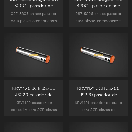
320CL pasador de
320CL pin de enlace
cubo
087-5805 enlace pasador
087-5806 enlace pasador
para piezas componentes
para piezas componentes
de accesorios de
de accesorios de
excavadora Caterpillar,
excavadora Caterpillar,
320C 320CL recambio
320C 320CL mercado de
reemplazo.
accesorios recambio.
KRV1120 JCB JS200
KRV1121 JCB JS200
JS220 pasador de
JS220 pasador de
enlace
brazo
KRV1120 pasador de
KRV1121 pasador de brazo
conexión para JCB piezas
para JCB piezas de
de componentes de
componentes de
accesorios de excavadora,
accesorios de excavadora,
JS200 JS220 nuevo
JS200 JS220 nuevo