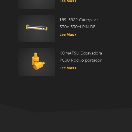
Lee Mas
189-3922 Caterpillar
330c 330cl PIN DE
ENLACE
Lee Mas
KOMATSU Excavadora
PC30 Rodillo portador
20T-30-00050
Lee Mas