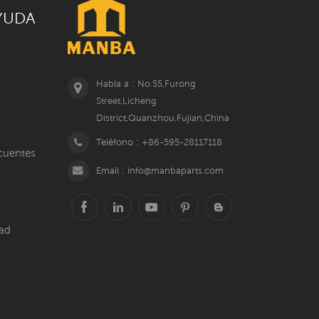
YUDA
Habla a : No.55,Furong
Street,Licheng
District,Quanzhou,Fujian,China
Teléfono : +86-595-28117118
cuentes
Email : info@manbaparts.com
dad