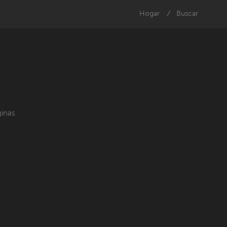
Hogar
Buscar
/
inas