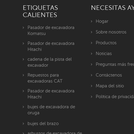
ETIQUETAS
NECESITAS A
CALIENTES
Hogar
Pasador de excavadora
Sobre nosotros
Komatsu
Productos
Pasador de excavadora
Hitachi
Noticias
cadena de la pista del
Preguntas más fre
excavador
Repuestos para
Contáctenos
excavadoras CAT
Mapa del sitio
Pasador de excavadora
Política de privaci
Hitachi
bujes de excavadora de
oruga
bujes del brazo
arbustos de excavadora de