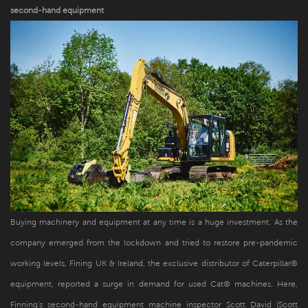
second-hand equipment
Buying machinery and equipment at any time is a huge investment. As the
company emerged from the lockdown and tried to restore pre-pandemic
working levels, Fining UK & Ireland, the exclusive distributor of Caterpillar®
equipment, reported a surge in demand for used Cat® machines. Here,
Finning's second-hand equipment machine inspector Scott David (Scott