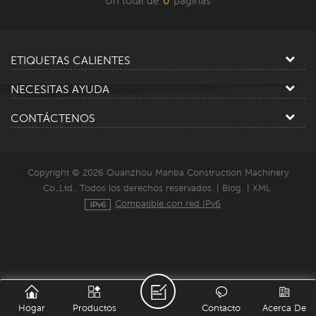
Un total de
0
paginas
ETIQUETAS CALIENTES
NECESITAS AYUDA
CONTÁCTENOS
Copyright © 2026 Quanzhou Manba Construction Machinery
Co.,Ltd.. Todos los derechos reservados. |
Blog
|
XML
Compatible con red IPv6
Hogar
Productos
Contacto
Acerca De