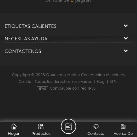
Un total de
0
paginas
ETIQUETAS CALIENTES
NECESITAS AYUDA
CONTÁCTENOS
Copyright © 2026 Quanzhou Manba Construction Machinery
Co.,Ltd.. Todos los derechos reservados. |
Blog
|
XML
Compatible con red IPv6
Hogar
Productos
Contacto
Acerca De