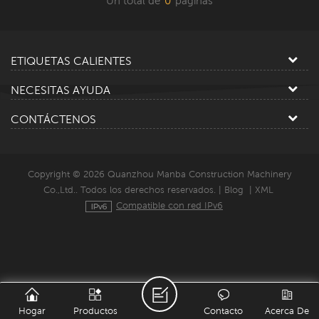
Un total de
0
paginas
ETIQUETAS CALIENTES
NECESITAS AYUDA
CONTÁCTENOS
Copyright © 2026 Quanzhou Manba Construction Machinery
Co.,Ltd.. Todos los derechos reservados. |
Blog
|
XML
Compatible con red IPv6
Hogar
Productos
Contacto
Acerca De