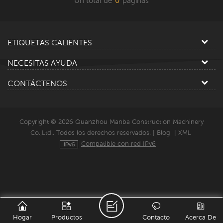
Un total de
0
paginas
ETIQUETAS CALIENTES
NECESITAS AYUDA
CONTÁCTENOS
Copyright © 2026 Quanzhou Manba Construction Machinery
Co.,Ltd.. Todos los derechos reservados. |
Blog
|
XML
Compatible con red IPv6
Hogar
Productos
Contacto
Acerca De