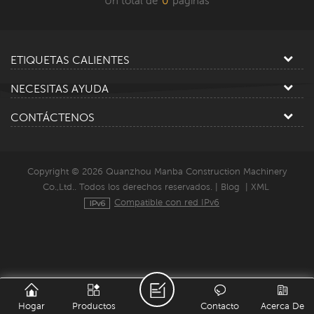
Un total de
0
paginas
ETIQUETAS CALIENTES
NECESITAS AYUDA
CONTÁCTENOS
Copyright © 2026 Quanzhou Manba Construction Machinery
Co.,Ltd.. Todos los derechos reservados. |
Blog
|
XML
Compatible con red IPv6
Hogar
Productos
Contacto
Acerca De