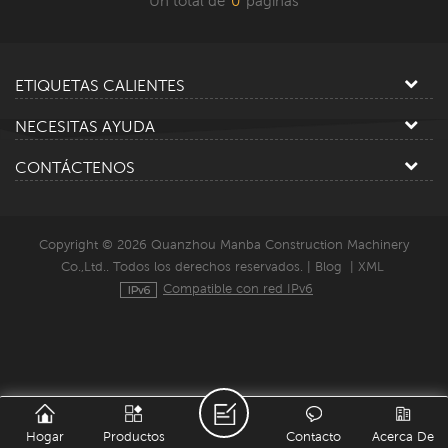
Un total de
0
paginas
ETIQUETAS CALIENTES
NECESITAS AYUDA
CONTÁCTENOS
Copyright © 2026 Quanzhou Manba Construction Machinery
Co.,Ltd.. Todos los derechos reservados. |
Blog
|
XML
Compatible con red IPv6
Hogar
Productos
Contacto
Acerca De