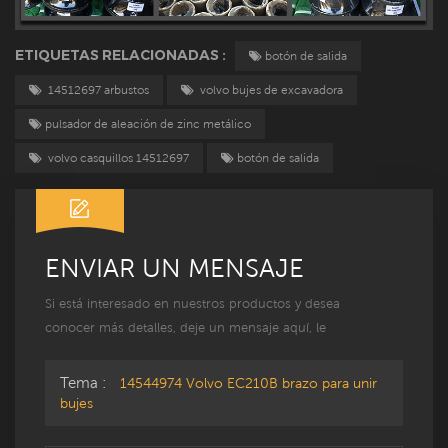
ETIQUETAS RELACIONADAS :
botón de salida
14512697 arbustos
volvo bujes de excavadora
pulsador de aleación de zinc metálico
volvo casquillos 14512697
botón de salida
ENVIAR UN MENSAJE
Si está interesado en nuestros productos y desea
conocer más detalles, deje un mensaje aquí, le
responderemos lo antes posible.
Tema :
14544974 Volvo EC210B brazo para unir
bujes