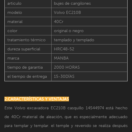
articulo
bujes de cangilones
modelo
Volvo EC210B
material
40Cr
color
original o negro
tratamiento térmico
templado y templado
dureza superficial
HRC48-52
marca
MANBA
tiempo de garantia
2000 HORAS
el tiempo de entrega
15-30DÍAS
2.CARACTERÍSTICAS Y VENTAJAS
Este Volvo excavadora EC210B casquillo 14544974 está hecho
de 40Cr material de aleación, que es especialmente adecuado
para templar y templar. el temple y revenido se realiza después