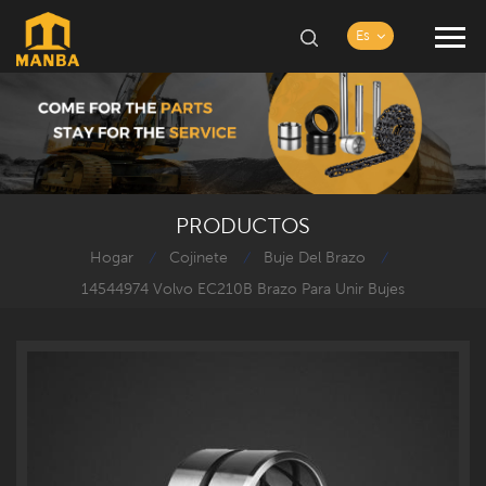
Es
PRODUCTOS
Hogar
Cojinete
Buje Del Brazo
/
/
/
14544974 Volvo EC210B Brazo Para Unir Bujes