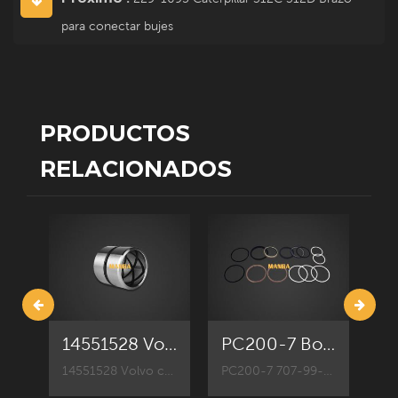
para conectar bujes
PRODUCTOS
RELACIONADOS
229-1095 Caterpillar 312C 312D Brazo para conectar bujes
14551528 Volvo EC240B brazo para unir bujes
PC200-7 Boom Oil Cylinder Seal Kit 707-99-46130
229-1095 Bujes CAT para piezas de componentes de accesorios de excavadoras Caterpillar, reemplazo de piezas de repuesto CAT312C, CAT312D.
14551528 Volvo casquillos para Volvo componentes de accesorios de excavadora, EC240B recambio reemplazo.
PC200-7 707-99-46130 boom oil cylinder seal kit for Komatsu excavator attachment component parts, pc200-7 replacement part.