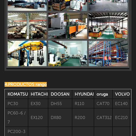
4.PRODUCTOS rango
KOMATSU
HITACHI
DOOSAN
HYUNDAI
oruga
VOLVO
K
PC30
EX30
DH55
R110
CAT70
EC140
S
PC60-6 /
EX120
DX80
R200
CAT312
EC210
S
7
PC200-3