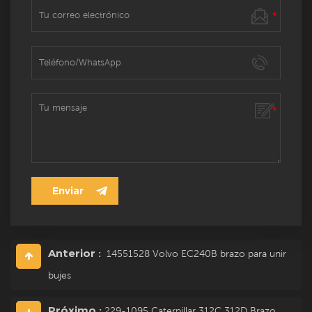
Anterior :
14551528 Volvo EC240B brazo para unir
bujes
Próximo :
229-1095 Caterpillar 312C 312D Brazo