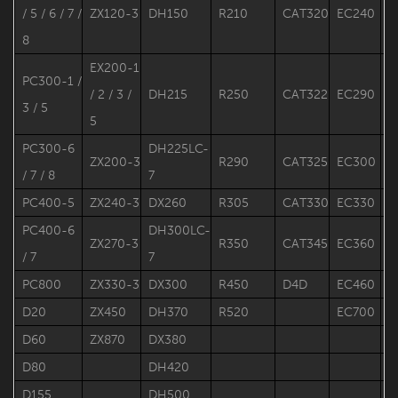
/ 5 / 6 / 7 /
ZX120-3
DH150
R210
CAT320
EC240
S
8
EX200-1
PC300-1 /
/ 2 / 3 /
DH215
R250
CAT322
EC290
S
3 / 5
5
PC300-6
DH225LC-
ZX200-3
R290
CAT325
EC300
S
/ 7 / 8
7
PC400-5
ZX240-3
DX260
R305
CAT330
EC330
PC400-6
DH300LC-
ZX270-3
R350
CAT345
EC360
/ 7
7
PC800
ZX330-3
DX300
R450
D4D
EC460
D20
ZX450
DH370
R520
EC700
D60
ZX870
DX380
D80
DH420
D155
DH500