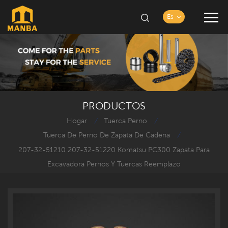
Es
PRODUCTOS
Hogar
Tuerca Perno
/
/
Tuerca De Perno De Zapata De Cadena
/
207-32-51210 207-32-51220 Komatsu PC300 Zapata Para
Excavadora Pernos Y Tuercas Reemplazo