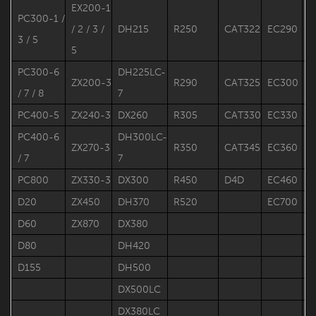
EX200-1
PC300-1 /
/ 2 / 3 /
DH215
R250
CAT322
EC290
S
3 / 5
5
PC300-6
DH225LC-
ZX200-3
R290
CAT325
EC300
S
/ 7 / 8
7
PC400-5
ZX240-3
DX260
R305
CAT330
EC330
PC400-6
DH300LC-
ZX270-3
R350
CAT345
EC360
/ 7
7
PC800
ZX330-3
DX300
R450
D4D
EC460
D20
ZX450
DH370
R520
EC700
D60
ZX870
DX380
D80
DH420
D155
DH500
DX500LC
DX380LC