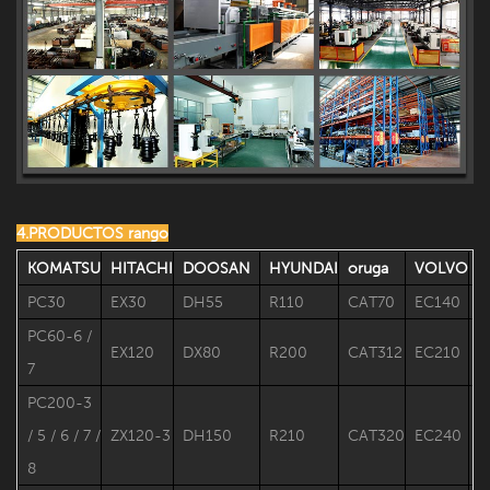
4.PRODUCTOS rango
KOMATSU
HITACHI
DOOSAN
HYUNDAI
oruga
VOLVO
K
PC30
EX30
DH55
R110
CAT70
EC140
S
PC60-6 /
EX120
DX80
R200
CAT312
EC210
S
7
PC200-3
/ 5 / 6 / 7 /
ZX120-3
DH150
R210
CAT320
EC240
S
8