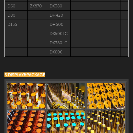
D60
ZX870
DX380
D80
​​DH420
D155
DH500
DX500LC
DX380LC
DX800
5.DISPLAY&PACKAGE