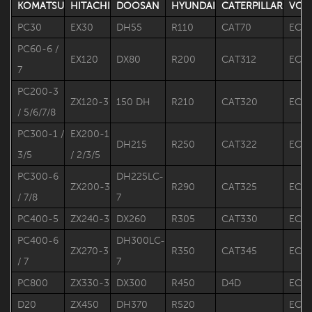
KOMATSU
HITACHI
DOOSAN
HYUNDAI
CATERPILLAR
VOL
PC30
EX30
DH55
R110
CAT70
EC1
PC60-6 /
EX120
DX80
R200
CAT312
EC2
7
PC200-3
ZX120-3
150 DH
R210
CAT320
EC2
/ 5/6/7/8
PC300-1 /
EX200-1
DH215
R250
CAT322
EC2
3/5
/ 2/3/5
PC300-6
DH225LC-
ZX200-3
R290
CAT325
EC3
/ 7/8
7
PC400-5
ZX240-3
DX260
R305
CAT330
EC3
PC400-6
DH300LC-
ZX270-3
R350
CAT345
EC3
/ 7
7
PC800
ZX330-3
DX300
R450
D4D
EC4
D20
ZX450
DH370
R520
EC7