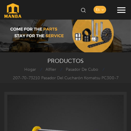
Es
PRODUCTOS
Hogar
Alfiler
Pasador De Cubo
/
/
/
207-70-73210 Pasador Del Cucharón Komatsu PC300-7