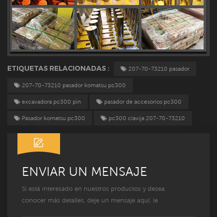
ETIQUETAS RELACIONADAS :
207-70-73210 pasador
207-70-73210 pasador komatsu pc300
excavadora pc300 pin
pasador de accesorios pc300
Pasador komatsu pc300
pc300 clavija 207-70-73210
ENVIAR UN MENSAJE
Si está interesado en nuestros productos y desea
conocer más detalles, deje un mensaje aquí, le
responderemos lo antes posible.