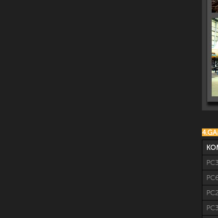
4.G
KO
PC
PC6
PC2
PC3