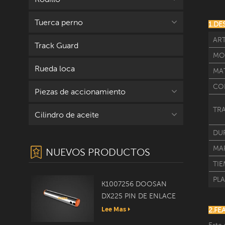
Tuerca perno
1.DE
AR
Track Guard
MO
Rueda loca
MA
CO
Piezas de accionamiento
TR
Cilindro de aceite
DUR
MA
NUEVOS PRODUCTOS
TI
PL
K1007256 DOOSAN
DX225 PIN DE ENLACE
Lee Mas
2.F
Este 