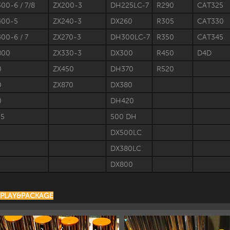
00-6 / 7/8
ZX200-3
DH225LC-7
R290
CAT325
400-5
ZX240-3
DX260
R305
CAT330
00-6 / 7
ZX270-3
DH300LC-7
R350
CAT345
800
ZX330-3
DX300
R450
D4D
0
ZX450
DH370
R520
0
ZX870
DX380
0
DH420
55
500 DH
DX500LC
DX380LC
DX800
SPLAY&PACKAGE