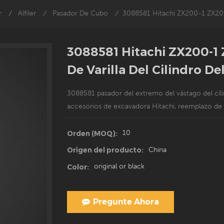
r
Alfiler
Pasador De Cubo
3088581 Hitachi ZX200-1 ZX200
/
/
/
3088581 Hitachi ZX200-1
De Varilla Del Cilindro D
3088581
pasador del extremo del vástago del ci
accesorios de excavadora Hitachi, reemplazo de
10
Orden (MOQ):
China
Origen del producto:
original or black
Color:
Pregunte Ahora