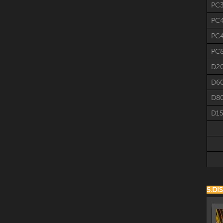
PC3
PC
PC4
PC
D2
D6
D8
D1
5.DI