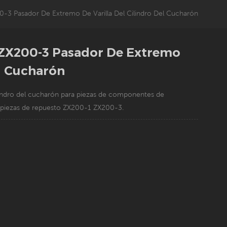
-3 Pasador De Extremo De Varilla Del Cilindro Del Cucharón
 ZX200-3 Pasador De Extremo
el Cucharón
lindro del cucharón para piezas de componentes de
 piezas de repuesto ZX200-1 ZX200-3.