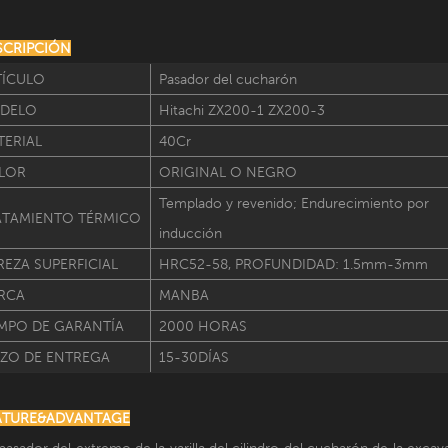
SCRIPCIÓN
TÍCULO
Pasador del cucharón
DELO
Hitachi ZX200-1 ZX200-3
TERIAL
40Cr
LOR
ORIGINAL O NEGRO
Templado y revenido; Endurecimiento por
ATAMIENTO TÉRMICO
inducción
EZA SUPERFICIAL
HRC52-58, PROFUNDIDAD: 1.5mm-3mm
RCA
MANBA
EMPO DE GARANTÍA
2000 HORAS
AZO DE ENTREGA
15-30DÍAS
EATURE&ADVANTAGE
pasador del extremo de la varilla del cilindro del cucharón de la exc