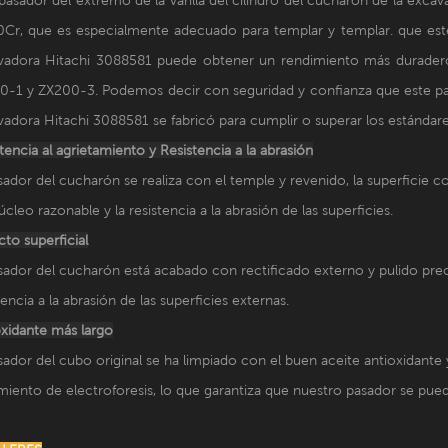
0Cr, que es especialmente adecuado para templar y templar. que este
vadora Hitachi 3088581 puede obtener un rendimiento más duradero y
-1 y ZX200-3. Podemos decir con seguridad y confianza que este pasad
adora Hitachi 3088581 se fabricó para cumplir o superar los estándare
tencia al agrietamiento y
Resistencia a la abrasión
sador del cucharón se realiza con el temple y revenido, la superficie 
úcleo razonable y la resistencia a la abrasión de las superficies.
to superficial
sador del cucharón está acabado con rectificado externo y pulido preci
tencia a la abrasión de las superficies externas.
xidante más largo
sador del cubo original se ha limpiado con el buen aceite antioxidant
miento de electroforesis, lo que garantiza que nuestro pasador se p