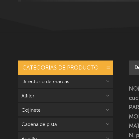
CATEGORÍAS DE PRODUCTO
D
Directorio de marcas
NOM
Alfiler
cuc
PAR
Cojinete
MOD
Cadena de pista
MAT
N. p
Rodillo