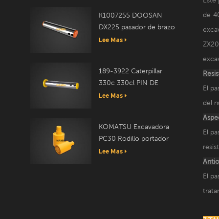
de 4
K1007255 DOOSAN
DX225 pasador de brazo
exca
Lee Mas
ZX200
excav
189-3922 Caterpillar
Resis
330c 330cl PIN DE
El pa
ENLACE
Lee Mas
del n
Aspec
KOMATSU Excavadora
El pa
PC30 Rodillo portador
resis
20T-30-00050
Lee Mas
Antio
El pa
trata