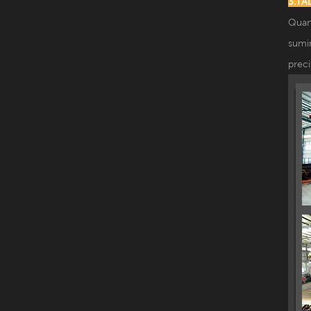
3.TA
Quanz
sumin
preci