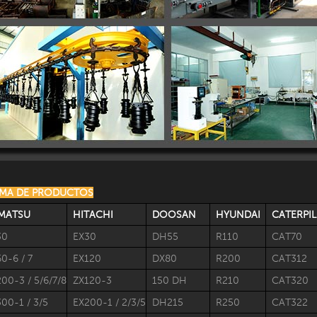
AMA DE PRODUCTOS
MATSU
HITACHI
DOOSAN
HYUNDAI
CATERPIL
30
EX30
DH55
R110
CAT70
0-6 / 7
EX120
DX80
R200
CAT312
00-3 / 5/6/7/8
ZX120-3
150 DH
R210
CAT320
00-1 / 3/5
EX200-1 / 2/3/5
DH215
R250
CAT322