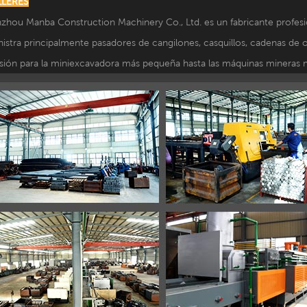
LLERES
hou Manba Construction Machinery Co., Ltd. es un fabricante profesi
istra principalmente pasadores de cangilones, casquillos, cadenas de 
sión para la miniexcavadora más pequeña hasta las máquinas mineras 