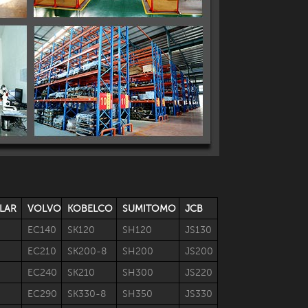
LAR
VOLVO
KOBELCO
SUMITOMO
JCB
EC140
SK120
SH120
JS130
EC210
SK200-8
SH200
JS200
EC240
SK210
SH300
JS220
EC290
SK330-8
SH350
JS330