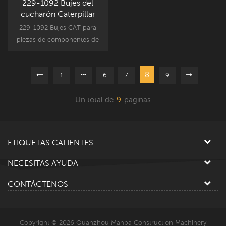
229-1092 Bujes del
cucharón Caterpillar
312C 312D
229-1092 Bujes CAT para
piezas de componentes de
accesorios de excavadoras
Caterpillar, reemplazo de
8
1
6
7
9
bujes de cucharón de
repuesto CAT312D.
Un total de
9
paginas
ETIQUETAS CALIENTES
NECESITAS AYUDA
CONTÁCTENOS
Copyright © 2026 Quanzhou Manba Construction Machinery