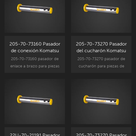
205-70-73160 Pasador
205-70-73270 Pasador
de conexión Komatsu
del cucharón Komatsu
PC200-5 PC200-6
PC200-5 PC200-6
205-70-73160 pasador de
205-70-73270 pasador de
enlace a brazo para piezas
cucharón para piezas de
de componentes de
componentes de
accesorios de excavadora
accesorios de excavadora
Komatsu, reemplazo de
Komatsu, repuesto de
pasador de enlace de pieza
repuesto PC200-5 PC200-6
de repuesto PC200-5
PC200-6.
22U-70-21191 Pasador
205-70-73270 Pasador