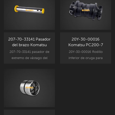
piezas de repuesto PC300-
piezas de repuesto PC300-
5 PC300-6.
5 PC300-6.
207-70-33141 Pasador
20Y-30-00016
del brazo Komatsu
Komatsu PC200-7
PC300-7
Rodillo inferior de
207-70-33141 pasador de
20Y-30-00016 Rodillo
oruga
extremo de vástago del
inferior de oruga para
cilindro del cucharón para
piezas de componentes del
piezas de componentes de
tren de rodaje de
accesorios de excavadora
excavadoras Komatsu,
Komatsu, reemplazo de
reemplazo de piezas de
piezas de repuesto PC300-
repuesto Komatsu PC200-
7.
7.