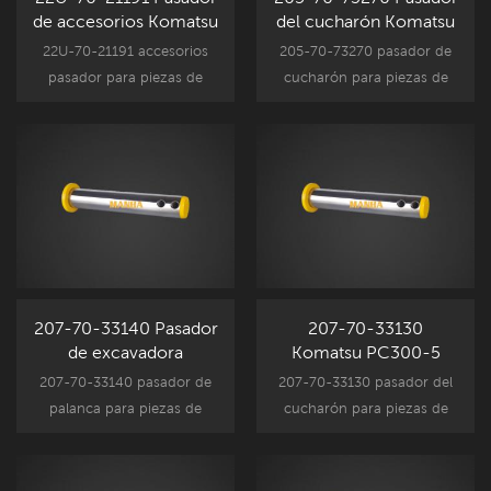
de accesorios Komatsu
del cucharón Komatsu
PC200-7
PC200-7
22U-70-21191 accesorios
205-70-73270 pasador de
pasador para piezas de
cucharón para piezas de
repuesto de accesorios de
componentes de
excavadora Komatsu, se
accesorios de excavadora
adapta al reemplazo de
Komatsu, repuesto de
piezas de repuesto de
repuesto Komatsu PC200-
accesorios Komatsu
7.
PC200-7.
207-70-33140 Pasador
207-70-33130
de excavadora
Komatsu PC300-5
Komatsu PC300-5
PC300-6 Pasador del
207-70-33140 pasador de
207-70-33130 pasador del
PC300-6
cucharón
palanca para piezas de
cucharón para piezas de
componentes de
componentes de
accesorios de excavadora
accesorios de excavadora
Komatsu, reemplazo de
Komatsu, reemplazo de