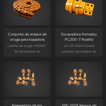
Conjunto de enlace de
Excavadora Komatsu
oruga para topadora
PC200-7 Rodillo
Komatsu D80F-18 -
portador 22U-30-
Cadena de oruga KM1099 /
22U-30-00021 Rodillo
KM1099 / 38
00021
38 para piezas de
portador para piezas de
componentes del tren de
componentes del tren de
rodaje de la topadora
rodaje de excavadoras
Komatsu, reemplazo de la
Komatsu, reemplazo de
pieza de repuesto D80.
piezas de repuesto
Komatsu PC200-7.
Reemplazo de los
318-2559 Pernos de