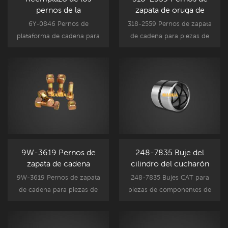
pernos de la
zapata de oruga de
almohadilla de la pista
excavadora Caterpillar
6Y-0846 Pernos de
318-2559 Pernos de zapata
del excavador de 6Y-
330D
plataforma de cadena para
de cadena para piezas de
0846 Caterpillar 325D
piezas de componentes del
componentes del tren de
tren de rodaje de
rodaje de excavadoras
excavadora Caterpillar, se
Caterpillar, CAT320D nuevo
adapta al modelo CAT325D
mercado de accesorios
de excavadora.
pieza de recambio .
9W-3619 Pernos de
248-7835 Buje del
zapata de cadena
cilindro del cucharón
Caterpillar 320D
Caterpillar 312D
9W-3619 Pernos de zapata
248-7835 Bujes CAT para
de cadena para piezas de
piezas de componentes de
componentes del tren de
accesorios de excavadora
rodaje de excavadoras
Caterpillar, buje de
Caterpillar, reemplazo de
repuesto CAT312D nuevo