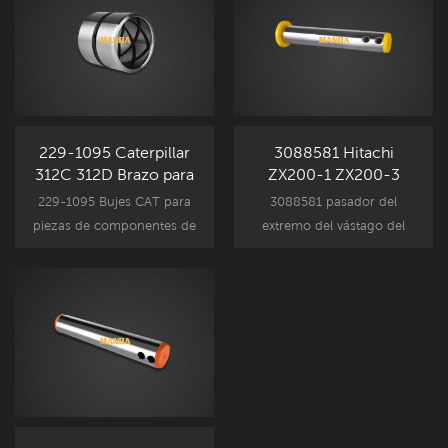
piezas de repuesto
del mercado de accesorios.
CAT320D.
229-1095 Caterpillar
3088581 Hitachi
312C 312D Brazo para
ZX200-1 ZX200-3
conectar bujes
Pasador de extremo de
229-1095 Bujes CAT para
3088581 pasador del
varilla del cilindro del
piezas de componentes de
extremo del vástago del
cucharón
accesorios de excavadoras
cilindro del cucharón para
Caterpillar, reemplazo de
piezas de componentes de
piezas de repuesto
accesorios de excavadora
CAT312C, CAT312D.
Hitachi, reemplazo de
piezas de repuesto ZX200-1
ZX200-3.