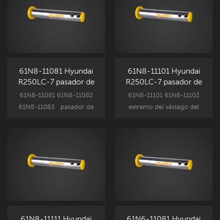
61N8-11081 Hyundai
61N8-11101 Hyundai
R250LC-7 pasador de
R250LC-7 pasador de
cubo
extremo de varilla del
61N8-11081 61N8-11082
61N8-11101 61N8-11102
cilindro del cucharón
61N8-11083 pasador de
extremo del vástago del
cuchara para Hyundai
cilindro del cucharón pin
componentes de
para Hyundai componentes
accesorios de excavadora,
de accesorios de
R250LC-7 recambio
excavadora, R250LC-7
reemplazo.
recambio reemplazo.
61N8-11111 Hyundai
61N6-11081 Hyundai